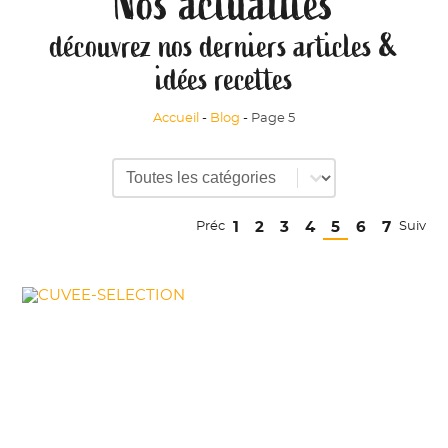
Nos actualités
découvrez nos derniers articles &
idées recettes
Accueil
Blog
Page 5
Sélectionnez le contenu
Catégories du blog
1
2
3
4
5
6
7
Préc
Suiv