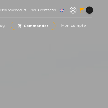
shopping_cart
Nos revendeurs
Nous contacter
0
Commander
log
Mon compte